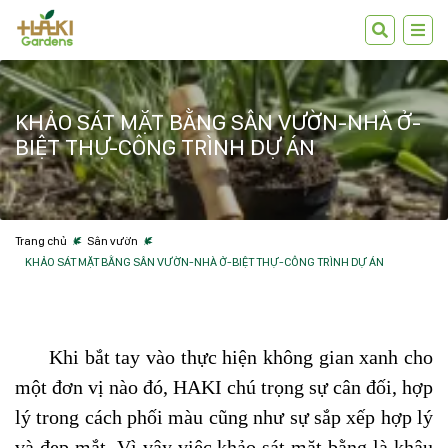
KHẢO SÁT MẶT BẰNG SÂN VƯỜN-NHÀ Ở-
BIỆT THỰ-CÔNG TRÌNH DỰ ÁN
Trang chủ
Sân vườn
KHẢO SÁT MẶT BẰNG SÂN VƯỜN-NHÀ Ở-BIỆT THỰ-CÔNG TRÌNH DỰ ÁN
Khi bắt tay vào thực hiện không gian xanh cho
một đơn vị nào đó, HAKI chú trọng sự cân đối, hợp
lý trong cách phối màu cũng như sự sắp xếp hợp lý
và đẹp mắt. Vì vậy việc khảo sát mặt bằng là khâu