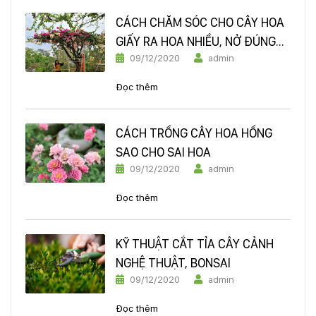
CÁCH CHĂM SÓC CHO CÂY HOA
GIẤY RA HOA NHIỀU, NỞ ĐÚNG
09/12/2020
admin
DỊP TẾT ĐÓN XUÂN
Đọc thêm
CÁCH TRỒNG CÂY HOA HỒNG
SAO CHO SAI HOA
09/12/2020
admin
Đọc thêm
KỸ THUẬT CẮT TỈA CÂY CẢNH
NGHỆ THUẬT, BONSAI
09/12/2020
admin
Đọc thêm