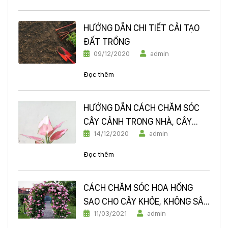
HƯỚNG DẪN CHI TIẾT CẢI TẠO
ĐẤT TRỒNG
09/12/2020
admin
Đọc thêm
HƯỚNG DẪN CÁCH CHĂM SÓC
CÂY CẢNH TRONG NHÀ, CÂY
14/12/2020
admin
VĂN PHÒNG
Đọc thêm
CÁCH CHĂM SÓC HOA HỒNG
SAO CHO CÂY KHỎE, KHÔNG SÂU
11/03/2021
admin
BỆNH