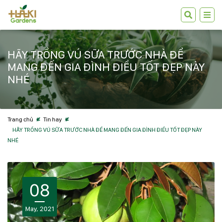
HÃY TRỒNG VÚ SỮA TRƯỚC NHÀ ĐỂ
MANG ĐẾN GIA ĐÌNH ĐIỀU TỐT ĐẸP NÀY
NHÉ
Trang chủ
Tin hay
HÃY TRỒNG VÚ SỮA TRƯỚC NHÀ ĐỂ MANG ĐẾN GIA ĐÌNH ĐIỀU TỐT ĐẸP NÀY
NHÉ
08
May, 2021