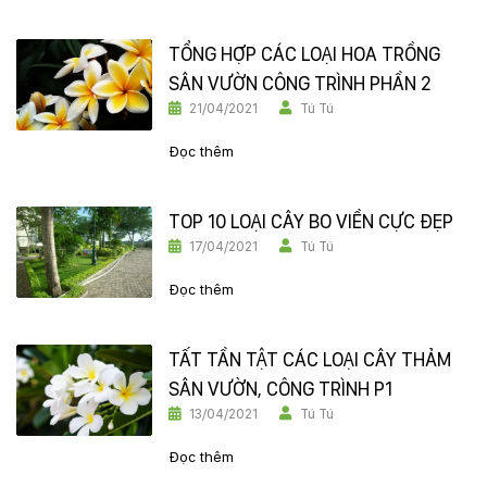
TỔNG HỢP CÁC LOẠI HOA TRỒNG
SÂN VƯỜN CÔNG TRÌNH PHẦN 2
21/04/2021
Tú Tú
Đọc thêm
TOP 10 LOẠI CÂY BO VIỀN CỰC ĐẸP
17/04/2021
Tú Tú
Đọc thêm
TẤT TẦN TẬT CÁC LOẠI CÂY THẢM
SÂN VƯỜN, CÔNG TRÌNH P1
13/04/2021
Tú Tú
Đọc thêm