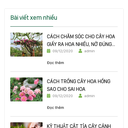
Bài viết xem nhiều
CÁCH CHĂM SÓC CHO CÂY HOA
GIẤY RA HOA NHIỀU, NỞ ĐÚNG
09/12/2020
admin
DỊP TẾT ĐÓN XUÂN
Đọc thêm
CÁCH TRỒNG CÂY HOA HỒNG
SAO CHO SAI HOA
09/12/2020
admin
Đọc thêm
KỸ THUẬT CẮT TỈA CÂY CẢNH