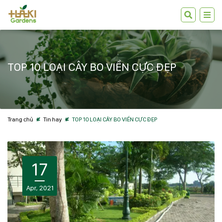
TOP 10 LOẠI CÂY BO VIỀN CỰC ĐẸP
Trang chủ
Tin hay
TOP 10 LOẠI CÂY BO VIỀN CỰC ĐẸP
17
Apr, 2021