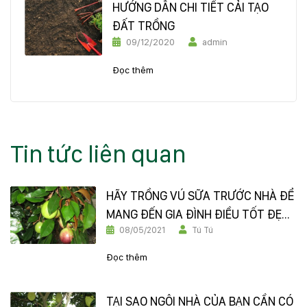
HƯỚNG DẪN CHI TIẾT CẢI TẠO
ĐẤT TRỒNG
09/12/2020
admin
Đọc thêm
Tin tức liên quan
HÃY TRỒNG VÚ SỮA TRƯỚC NHÀ ĐỂ
MANG ĐẾN GIA ĐÌNH ĐIỀU TỐT ĐẸP
08/05/2021
Tú Tú
NÀY NHÉ
Đọc thêm
TẠI SAO NGÔI NHÀ CỦA BẠN CẦN CÓ