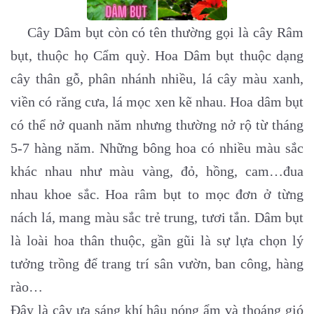
Cây Dâm bụt còn có tên thường gọi là cây Râm
bụt, thuộc họ Cẩm quỳ. Hoa Dâm bụt thuộc dạng
cây thân gỗ, phân nhánh nhiều, lá cây màu xanh,
viền có răng cưa, lá mọc xen kẽ nhau. Hoa dâm bụt
có thể nở quanh năm nhưng thường nở rộ từ tháng
5-7 hàng năm. Những bông hoa có nhiều màu sắc
khác nhau như màu vàng, đỏ, hồng, cam…đua
nhau khoe sắc. Hoa râm bụt to mọc đơn ở từng
nách lá, mang màu sắc trẻ trung, tươi tắn. Dâm bụt
là loài hoa thân thuộc, gần gũi là sự lựa chọn lý
tưởng trồng để trang trí sân vườn, ban công, hàng
rào…
Đây là cây ưa sáng khí hậu nóng ẩm và thoáng gió