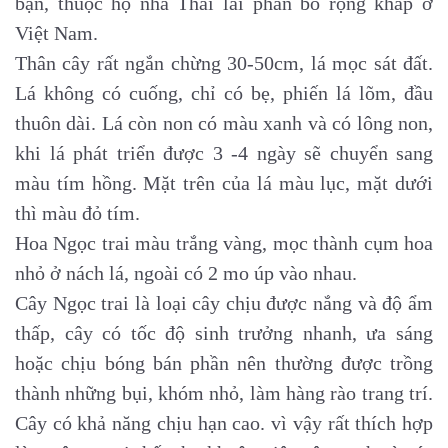
bạn, thuộc họ nhà Thài lài phân bổ rộng khắp ở
Việt Nam.
Thân cây rất ngắn chừng 30-50cm, lá mọc sát đất.
Lá không có cuống, chỉ có bẹ, phiến lá lõm, đầu
thuôn dài. Lá còn non có màu xanh và có lông non,
khi lá phát triển được 3 -4 ngày sẽ chuyển sang
màu tím hồng. Mặt trên của lá màu lục, mặt dưới
thì màu đỏ tím.
Hoa Ngọc trai màu trắng vàng, mọc thành cụm hoa
nhỏ ở nách lá, ngoài có 2 mo úp vào nhau.
Cây Ngọc trai là loại cây chịu được nắng và độ ẩm
thấp, cây có tốc độ sinh trưởng nhanh, ưa sáng
hoặc chịu bóng bán phần nên thường được trồng
thành những bụi, khóm nhỏ, làm hàng rào trang trí.
Cây có khả năng chịu hạn cao. vì vậy rất thích hợp